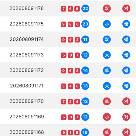
202608091176
22
双
对
7
6
9
202608091175
23
小
错
9
8
6
202608091174
11
双
错
0
9
2
202608091173
12
大
错
5
0
7
202608091172
14
单
错
0
6
8
202608091171
13
大
错
3
4
6
202608091170
13
单
对
7
2
4
202608091169
12
小
对
5
0
7
202608091168
19
单
对
9
1
9