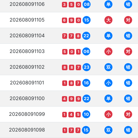
202608091106
08
单
错
3
5
0
202608091105
15
大
对
6
9
0
202608091104
22
单
错
7
7
8
202608091103
06
小
对
5
0
1
202608091102
23
双
错
8
8
7
202608091101
16
小
错
1
8
7
202608091100
22
单
错
4
9
9
202608091099
10
小
对
1
4
5
202608091098
15
双
错
1
7
7