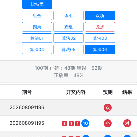
比特币
组合
杀组
双项
四余
双组
龙虎
算法01
算法02
算法03
算法04
算法05
算法06
100
期 正确：
48
期 错误：
52
期
正确率：
48
%
期号
开奖内容
预测
结果
202608091196
双
202608091195
10
小
对
8
1
1