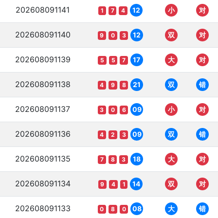
202608091141
12
小
对
1
7
4
202608091140
12
双
对
9
0
3
202608091139
17
大
对
5
5
7
202608091138
21
双
错
4
9
8
202608091137
09
小
对
3
0
6
202608091136
09
双
错
4
2
3
202608091135
18
大
对
7
8
3
202608091134
14
双
对
9
4
1
202608091133
08
大
错
0
8
0