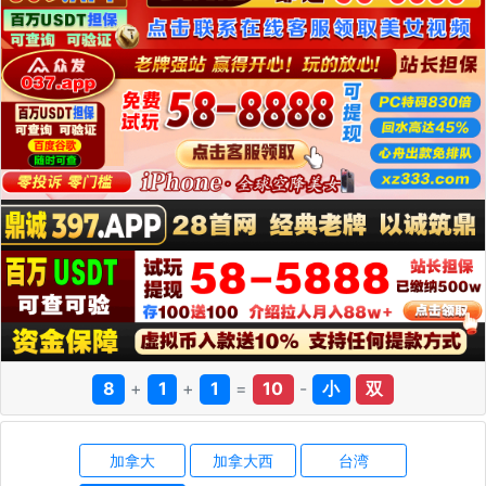
8
+
1
+
1
=
10
-
小
双
加拿大
加拿大西
台湾