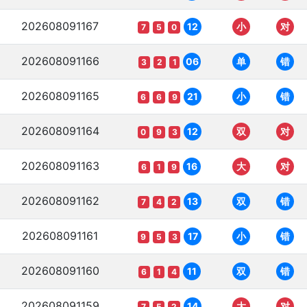
202608091167
12
小
对
7
5
0
202608091166
06
单
错
3
2
1
202608091165
21
小
错
6
6
9
202608091164
12
双
对
0
9
3
202608091163
16
大
对
6
1
9
202608091162
13
双
错
7
4
2
202608091161
17
小
错
9
5
3
202608091160
11
双
错
6
1
4
202608091159
14
大
对
7
5
2