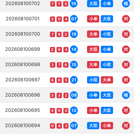
202608100702
大双
小单
19
错
7
7
5
202608100701
小单
大双
07
对
3
0
4
202608100700
大单
小双
19
对
7
9
3
202608100699
大双
小单
14
对
2
8
4
202608100698
大单
小双
15
对
2
7
6
202608100697
小双
大单
21
对
8
8
5
202608100696
小单
大双
08
错
3
3
2
202608100695
小单
大双
13
对
4
9
0
202608100694
大双
小单
07
对
0
4
3