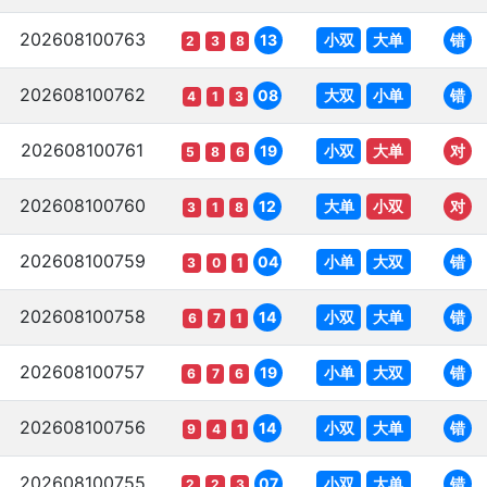
202608100763
小双
大单
13
错
2
3
8
202608100762
大双
小单
08
错
4
1
3
202608100761
小双
大单
19
对
5
8
6
202608100760
大单
小双
12
对
3
1
8
202608100759
小单
大双
04
错
3
0
1
202608100758
小双
大单
14
错
6
7
1
202608100757
小单
大双
19
错
6
7
6
202608100756
小双
大单
14
错
9
4
1
202608100755
小双
大单
07
错
2
2
3