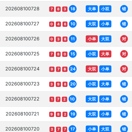
202608100728
大单
小双
18
错
7
8
3
202608100727
大双
小单
10
错
0
4
6
202608100726
小单
大双
11
对
0
3
8
202608100725
小双
大单
15
对
7
8
0
202608100724
大双
小单
24
对
9
7
8
202608100723
小双
大单
20
错
3
9
8
202608100722
大双
小单
10
错
1
7
2
202608100721
大双
小单
19
错
9
8
2
202608100720
小单
大双
17
错
3
7
7