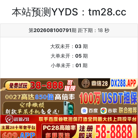
本站预测YYDS：tm28.cc
第
202608100791
期 距下期：
18 秒
大双未开：
03
期
大单未开：
05
期
小单未开：
01
期