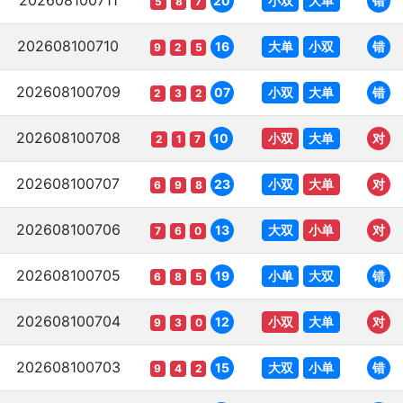
小双
大单
20
错
5
8
7
202608100710
大单
小双
16
错
9
2
5
202608100709
小双
大单
07
错
2
3
2
202608100708
小双
大单
10
对
2
1
7
202608100707
小双
大单
23
对
6
9
8
202608100706
大双
小单
13
对
7
6
0
202608100705
小单
大双
19
错
6
8
5
202608100704
小双
大单
12
对
9
3
0
202608100703
大双
小单
15
错
9
4
2