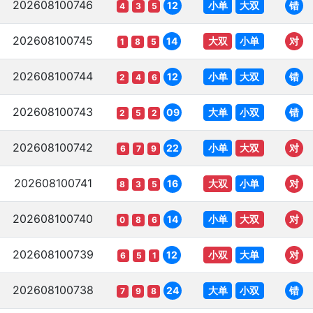
202608100746
小单
大双
12
错
4
3
5
202608100745
大双
小单
14
对
1
8
5
202608100744
小单
大双
12
错
2
4
6
202608100743
大单
小双
09
错
2
5
2
202608100742
小单
大双
22
对
6
7
9
202608100741
大双
小单
16
对
8
3
5
202608100740
小单
大双
14
对
0
8
6
202608100739
小双
大单
12
对
6
5
1
202608100738
大单
小双
24
错
7
9
8