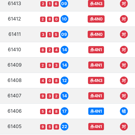
61413
杀4N3
09
对
2
1
6
61412
杀4N0
10
对
2
8
0
61411
杀4N0
09
对
3
1
5
61410
杀4N1
14
对
8
2
4
61409
杀4N1
14
对
2
9
3
61408
杀4N3
12
对
4
0
8
61407
杀4N1
14
对
9
3
2
61406
杀4N1
17
错
5
4
8
61405
杀4N1
22
对
9
5
8