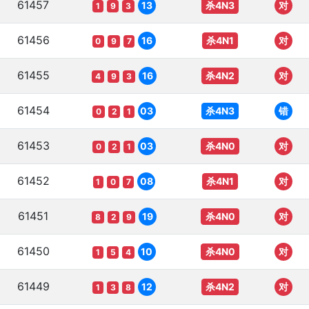
61457
杀4N3
13
对
1
9
3
61456
杀4N1
16
对
0
9
7
61455
杀4N2
16
对
4
9
3
61454
杀4N3
03
错
0
2
1
61453
杀4N0
03
对
0
2
1
61452
杀4N1
08
对
1
0
7
61451
杀4N0
19
对
8
2
9
61450
杀4N0
10
对
1
5
4
61449
杀4N2
12
对
1
3
8