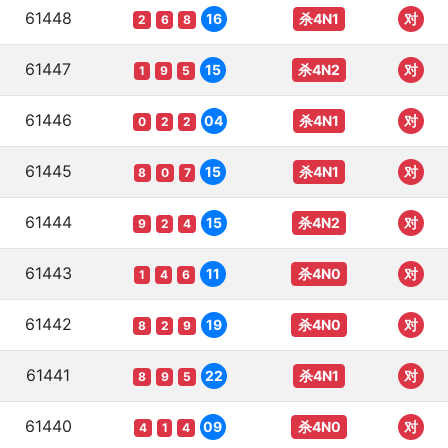
61448
杀4N1
16
对
2
6
8
61447
杀4N2
15
对
1
9
5
61446
杀4N1
04
对
0
2
2
61445
杀4N1
15
对
8
0
7
61444
杀4N2
15
对
9
2
4
61443
杀4N0
11
对
1
4
6
61442
杀4N0
19
对
8
2
9
61441
杀4N1
22
对
8
9
5
61440
杀4N0
09
对
4
1
4