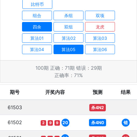
比特币
组合
杀组
双项
四余
双组
龙虎
算法01
算法02
算法03
算法04
算法05
算法06
100
期 正确：
71
期 错误：
29
期
正确率：
71
%
期号
开奖内容
预测
结果
61503
杀4N2
61502
杀4N0
20
错
2
9
9