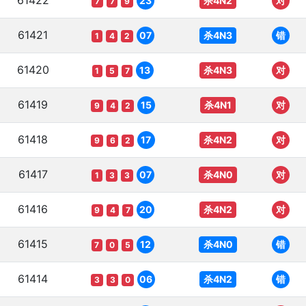
杀4N2
23
对
7
7
9
61421
杀4N3
07
错
1
4
2
61420
杀4N3
13
对
1
5
7
61419
杀4N1
15
对
9
4
2
61418
杀4N2
17
对
9
6
2
61417
杀4N0
07
对
1
3
3
61416
杀4N2
20
对
9
4
7
61415
杀4N0
12
错
7
0
5
61414
杀4N2
06
错
3
3
0