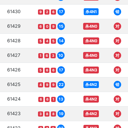
61430
杀4N1
17
错
9
2
6
61429
杀4N0
15
对
6
0
9
61428
杀4N0
14
对
5
4
5
61427
杀4N0
10
对
1
6
3
61426
杀4N3
17
对
5
6
6
61425
杀4N2
22
错
4
9
9
61424
杀4N2
13
对
6
6
1
61423
杀4N2
19
对
3
8
8
61422