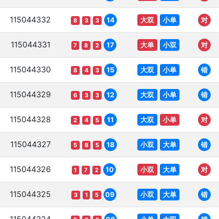
115044332
大双
小单
14
对
8
3
3
115044331
大单
小双
17
对
7
8
2
115044330
大双
小单
15
错
8
4
3
115044329
大双
小单
12
错
6
3
3
115044328
大双
小单
11
对
2
4
5
115044327
小双
大单
18
错
5
8
5
115044326
小双
大单
10
对
1
7
2
115044325
小双
大单
09
错
3
1
5
115044324