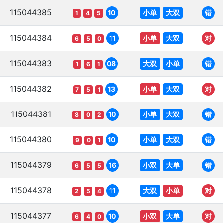
115044385
小单
大双
10
错
1
4
5
115044384
小单
大双
11
对
6
5
0
115044383
大双
小单
08
错
1
6
1
115044382
小单
大双
13
对
7
5
1
115044381
小单
大双
10
错
8
0
2
115044380
小单
大双
10
错
9
0
1
115044379
小双
大单
16
错
6
5
5
115044378
大双
小单
11
对
2
5
4
115044377
小双
大单
10
对
6
4
0