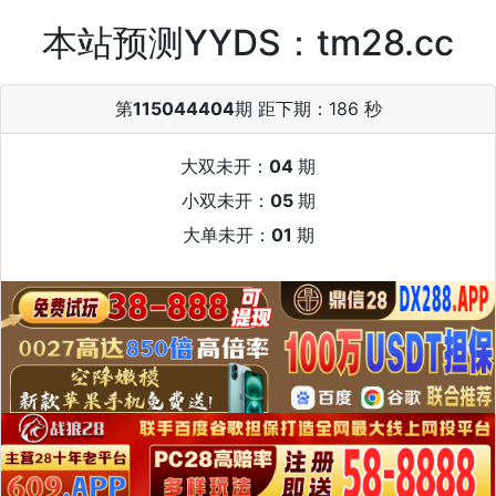
本站预测YYDS：tm28.cc
第
115044404
期 距下期：
185 秒
大双未开：
04
期
小双未开：
05
期
大单未开：
01
期