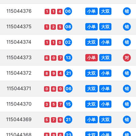
115044376
小单
大双
06
错
1
1
4
115044375
小单
大双
08
错
1
2
5
115044374
大双
小单
02
错
1
1
0
115044373
小单
大双
13
对
6
0
7
115044372
大双
小单
21
错
8
9
4
115044371
大双
小单
06
错
0
6
0
115044370
大双
小单
15
错
3
5
7
115044369
小单
大双
21
错
5
7
9
115044368
大双
小单
23
错
8
9
6