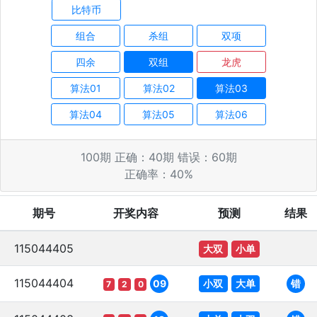
比特币
组合
杀组
双项
四余
双组
龙虎
算法01
算法02
算法03
算法04
算法05
算法06
100
期 正确：
40
期 错误：
60
期
正确率：
40
%
期号
开奖内容
预测
结果
115044405
大双
小单
115044404
小双
大单
09
错
7
2
0