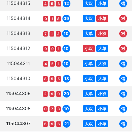
115044315
大双
小单
12
错
4
5
3
115044314
大双
小单
09
对
0
1
8
115044313
大单
小双
10
对
7
1
2
115044312
小双
大单
10
对
9
0
1
115044311
小单
大双
10
错
4
5
1
115044310
小双
大单
18
错
8
5
5
115044309
大单
小双
20
错
2
9
9
115044308
大双
小单
10
错
0
7
3
115044307
大双
小单
21
错
6
9
6